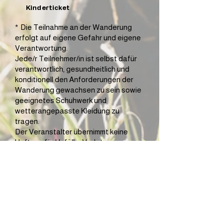
Kinderticket
*
Die Teilnahme an der Wanderung
erfolgt auf eigene Gefahr und eigene
Verantwortung.
Jede/r Teilnehmer/in ist selbst dafür
verantwortlich, gesundheitlich und
konditionell den Anforderungen der
Wanderung gewachsen zu sein sowie
geeignetes Schuhwerk und
wetterangepasste Kleidung zu
tragen.
Der Veranstalter übernimmt keine
Haftung für Unfälle, Verletzungen,
Schäden oder Verlust von
Gegenständen, soweit diese nicht auf
vorsätzlichem oder grob fahrlässigem
Verhalten des Veranstalters beruhen.
* * Die Teilnahmegebühr wird als
Spende für den Verein