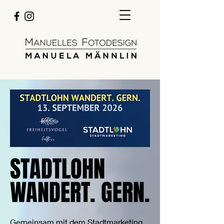
STADTLOHN
STADTLOHN
WANDERT. GERN.
WANDERT. GERN.
Gemeinsam mit dem Stadtmarketing