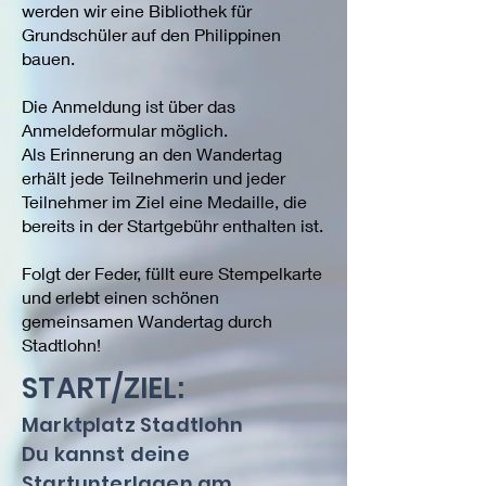
werden wir eine Bibliothek für
Grundschüler auf den Philippinen
bauen.
Die Anmeldung ist über das
Anmeldeformular möglich.
Als Erinnerung an den Wandertag
erhält jede Teilnehmerin und jeder
Teilnehmer im Ziel eine Medaille, die
bereits in der Startgebühr enthalten ist.
Folgt der Feder, füllt eure Stempelkarte
und erlebt einen schönen
gemeinsamen Wandertag durch
Stadtlohn!
START/ZIEL:
Marktplatz Stadtlohn
Du kannst deine
Startunterlagen am